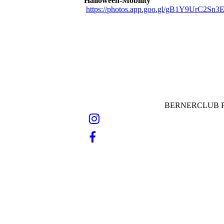
Halloween-Mobility
https://photos.app.goo.gl/gB1Y9UrC2Sn
BERNERCLUB F