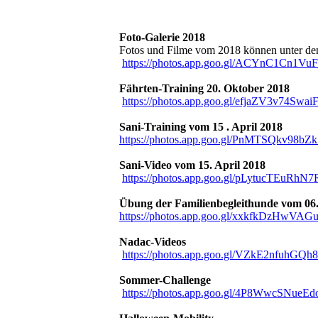
Foto-Galerie 2018
Fotos und Filme vom 2018 können unter de
https://photos.app.goo.gl/ACYnC1Cn1Vu
Fährten-Training 20. Oktober 2018
https://photos.app.goo.gl/efjaZV3v74Swai
Sani-Training vom 15 . April 2018
https://photos.app.goo.gl/PnMTSQkv98bZ
Sani-Video vom 15. April 2018
https://photos.app.goo.gl/pLytucTEuRh
Übung der Familienbegleithunde vom 06
https://photos.app.goo.gl/xxkfkDzHwVA
Nadac-Videos
https://photos.app.goo.gl/VZkE2nfuhG
Sommer-Challenge
https://photos.app.goo.gl/4P8WwcSNueEd