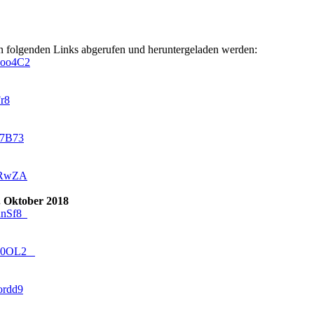
n folgenden Links abgerufen und heruntergeladen werden:
Foo4C2
Fr8
k7B73
N7RwZA
. Oktober 2018
GunSf8
Qh80OL2
ordd9